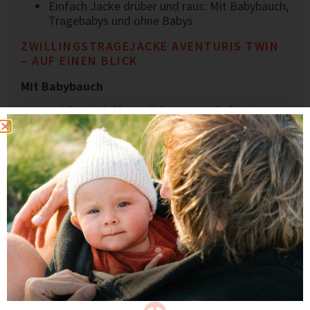
Einfach Jacke drüber und raus: Mit Babybauch,
Tragebabys und ohne Babys
ZWILLINGSTRAGEJACKE AVENTURIS TWIN
– AUF EINEN BLICK
Mit Babybauch
Leicht einziehbarer Schwangerschaftseinsatz
Genügend Platz für deinen Zwillingsbabybauch
Hoch geschnitten, mit Kinnschutz am
Reißverschluss
Zum Baby Tragen / Tandemtragen
Zwei Babyeinsätze für das Tragen vor der
Brust und/oder auf dem Rücken, mit
gefütterten und verstellbaren Babykapuzen
Für das Tragen von Neugeborenen bis hin zu
Kleinkindern (ca. 2 Jahre, abhängig von Größe
und Gewicht deines Kindes)
Der vorn getragene Einsatz kann oben offen