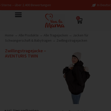
ber 2.400 Bewertungen
In Deutschland entworf
0
Home
→
Alle Produkte
→
Alle Tragejacken
→
Jacken für
Schwangerschaft & Babytragen
→
Zwillingstragejacken
Zwillingstragejacke –
AVENTURIS TWIN
zzgl.
Versandkosten