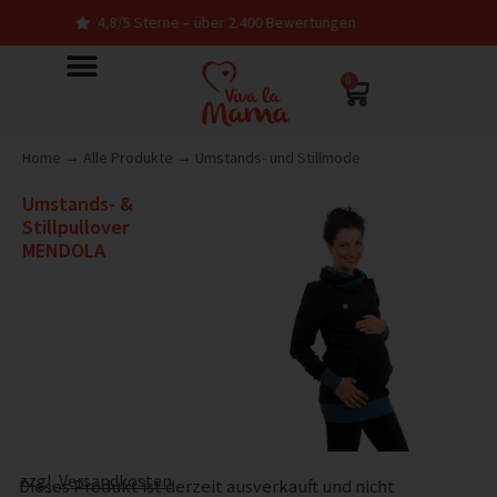
4,8/5 Sterne – über 2.400 Bewertungen
0
Home
→
Alle Produkte
→
Umstands- und Stillmode
Umstands- &
Stillpullover
MENDOLA
zzgl.
Versandkosten
Dieses Produkt ist derzeit ausverkauft und nicht