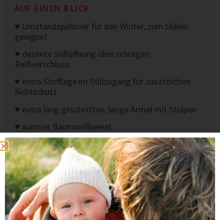
AUF EINEN BLICK
♥ Umstandspullover für den Winter, zum Stillen
geeignet
♥ dezente Stillöffnung über schrägen
Reißverschluss
♥ extra Stofflage im Stillzugang für zusätzlichen
Sichtschutz
♥ extra lang geschnitten, lange Ärmel mit Stulpen
♥ warmer Baumwollsweat
♥ zweifarbiger Loop-Kragen
♥ grau-blauer Rippstoff für Säume und im Kragen
♥ Original Viva la Mama Herzplakette
♥ Hochwertige Qualität, handgefertigt mit viel ❤ in
der EU