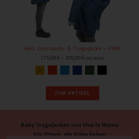
4in1 Umstands- & Tragejacke – PINA
175,00
€
–
209,00
€
inkl. MwSt.
ZUM ARTIKEL
Baby Tragejacken von Viva la Mama
Für Eltern, die Nähe lieben