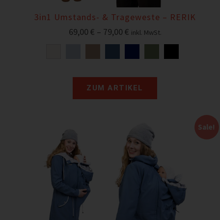
3in1 Umstands- & Trageweste – RERIK
69,00
€
–
79,00
€
inkl. MwSt.
ZUM ARTIKEL
Sale!