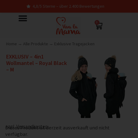
4,8/5 Sterne – über 2.400 Bewertungen
0
Home
→
Alle Produkte
→
Exklusive Tragejacken
EXKLUSIV – 4in1
Wollmantel – Royal Black
– M
zzgl.
Versandkosten
Dieses Produkt ist derzeit ausverkauft und nicht
verfügbar.