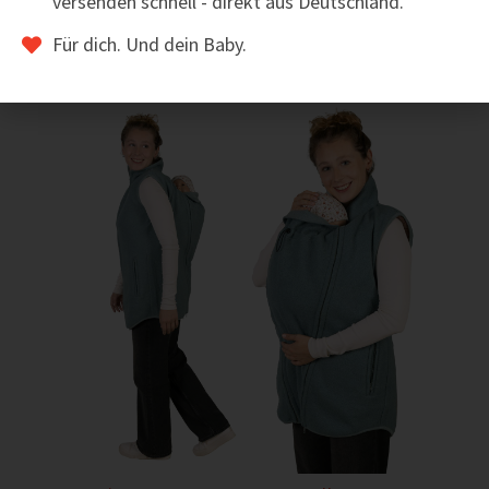
versenden schnell - direkt aus Deutschland.
Das könnte dir auch gefallen
Für dich. Und dein Baby.