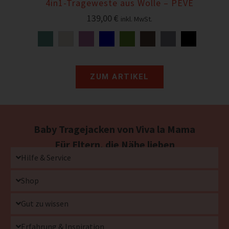
4in1-Trageweste aus Wolle – PEVE
139,00
€
inkl. MwSt.
ZUM ARTIKEL
Baby Tragejacken von Viva la Mama
Für Eltern, die Nähe lieben
Hilfe & Service
Shop
Gut zu wissen
Erfahrung & Inspiration