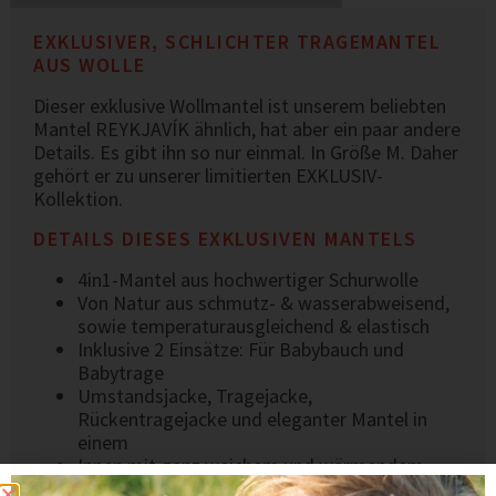
EXKLUSIVER, SCHLICHTER TRAGEMANTEL
AUS WOLLE
Dieser exklusive Wollmantel ist unserem beliebten
Mantel REYKJAVÍK ähnlich, hat aber ein paar andere
Details. Es gibt ihn so nur einmal. In Größe M. Daher
gehört er zu unserer limitierten EXKLUSIV-
Kollektion.
DETAILS DIESES EXKLUSIVEN MANTELS
4in1-Mantel aus hochwertiger Schurwolle
Von Natur aus schmutz- & wasserabweisend,
sowie temperaturausgleichend & elastisch
Inklusive 2 Einsätze: Für Babybauch und
Babytrage
Umstandsjacke, Tragejacke,
Rückentragejacke und eleganter Mantel in
einem
Innen mit ganz weichem und wärmendem
Baumwoll-Quilt in Königblau gefüttert