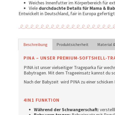
Weiches Innenfutter im Körperbereich für e
Viele
durchdachte Details für Mama & Ba
Entwickelt in Deutschland, fair in Europa gefertigt
Beschreibung
Produktsicherheit
Material 
PINA – UNSER PREMIUM-SOFTSHELL-TR
PINA ist unser vielseitiger Trageparka für wec
Babytragen. Mit dem Trageeinsatz kannst du so
Nach der Babyzeit wird PINA zu einer schicken Li
4IN1 FUNKTION
Während der Schwangerschaft:
verstell
Baby vorn tragen:
Babyeinsatz mit Reguli