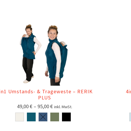
in1 Umstands- & Trageweste – RERIK
4
PLUS
49,00
€
–
95,00
€
inkl. MwSt.