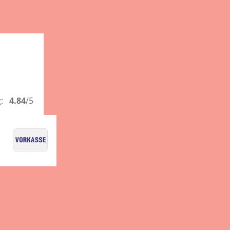
g:
4.84
/5