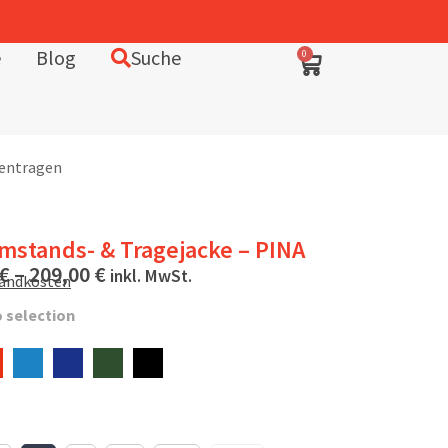
In Deutschland entworfen – fair in Europa produziert
e
Blog
Suche
0
kentragen
mstands- & Tragejacke – PINA
€
–
209,00
€
inkl. MwSt.
sandkosten
 selection