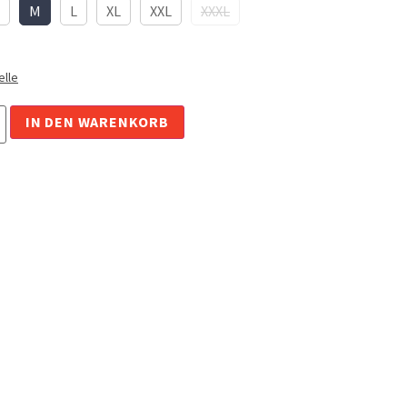
M
L
XL
XXL
XXXL
lle
Alternative:
IN DEN WARENKORB