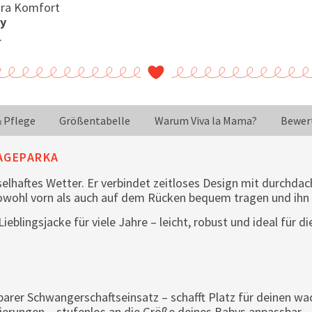
xtra Komfort
by
.
& Pflege
Größentabelle
Warum Viva la Mama?
Bewer
AGEPARKA
hselhaftes Wetter. Er verbindet zeitloses Design mit durchd
wohl vorn als auch auf dem Rücken bequem tragen und ihn 
eblingsjacke für viele Jahre – leicht, robust und ideal für d
barer Schwangerschaftseinsatz – schafft Platz für deinen 
erungen – stufenlos an die Größe deines Babys anpassbar.