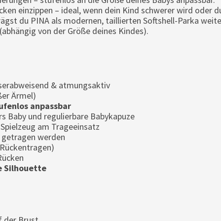
ken einzippen – ideal, wenn dein Kind schwerer wird oder 
ägst du PINA als modernen, taillierten Softshell-Parka weite
 (abhängig von der Größe deines Kindes).
serabweisend & atmungsaktiv
ßer Ärmel)
ufenlos anpassbar
rs Baby und regulierbare Babykapuze
Spielzeug am Trageeinsatz
n getragen werden
 Rückentragen)
Rücken
 Silhouette
f der Brust