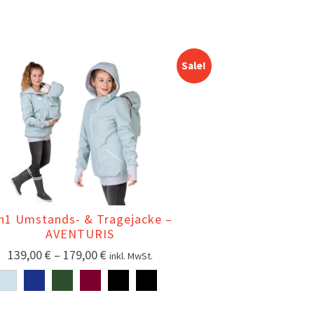
Sale!
in1 Umstands- & Tragejacke –
AVENTURIS
139,00
€
–
179,00
€
inkl. MwSt.