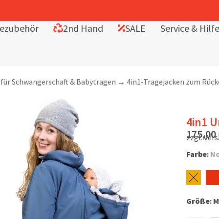
ezubehör
2nd Hand
SALE
Service & Hilf
 für Schwangerschaft & Babytragen
→
4in1-Tragejacken zum Rüc
4in1 U
175,00
zzgl.
Ver
Farbe
:
No
Größe
:
M