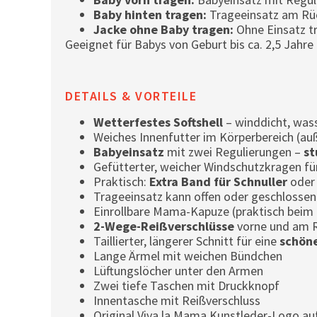
Baby hinten tragen:
Trageeinsatz am Rüc
Jacke ohne Baby tragen:
Ohne Einsatz tr
Geeignet für Babys von Geburt bis ca. 2,5 Jahre
DETAILS & VORTEILE
Wetterfestes Softshell
– winddicht, was
Weiches Innenfutter im Körperbereich (au
Babyeinsatz
mit zwei Regulierungen –
st
Gefütterter, weicher Windschutzkragen fü
Praktisch:
Extra Band für Schnuller
oder 
Trageeinsatz kann offen oder geschlosse
Einrollbare Mama-Kapuze (praktisch beim
2-Wege-Reißverschlüsse
vorne und am 
Taillierter, längerer Schnitt für eine
schöne
Lange Ärmel mit weichen Bündchen
Lüftungslöcher unter den Armen
Zwei tiefe Taschen mit Druckknopf
Innentasche mit Reißverschluss
Original Viva la Mama Kunstleder-Logo au