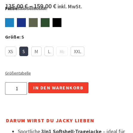
135,00
€
–
159,00
€
inkl. MwSt.
zzgl.
Versandkosten
Farbe
:
No selection
Größe
:
S
XS
S
M
L
XL
XXL
Größentabelle
Alternative:
IN DEN WARENKORB
DARUM WIRST DU JACKY LIEBEN
Sportliche
3in1 Softshell-Tragejacke
– ideal für