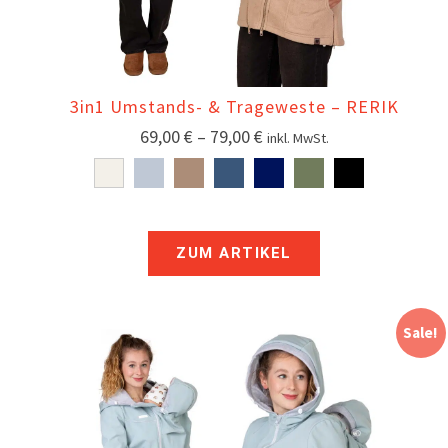
3in1 Umstands- & Trageweste – RERIK
69,00
€
–
79,00
€
inkl. MwSt.
ZUM ARTIKEL
Sale!