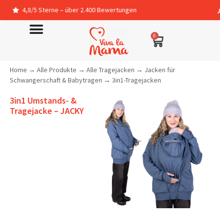
terne – über 2.400 Bewertungen
In Deutschla
0
Home
→
Alle Produkte
→
Alle Tragejacken
→
Jacken für
Schwangerschaft & Babytragen
→
3in1-Tragejacken
3in1 Umstands- &
Tragejacke – JACKY