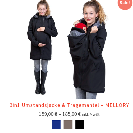
Sale!
3in1 Umstandsjacke & Tragemantel – MELLORY
159,00
€
–
185,00
€
inkl. MwSt.