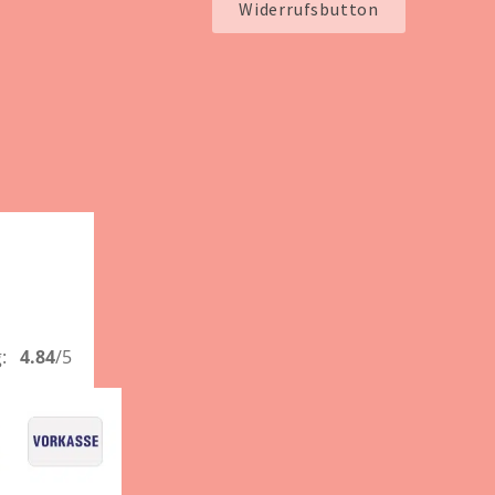
Widerrufsbutton
g:
4.84
/5