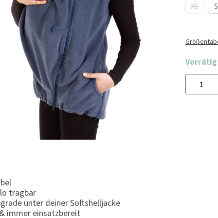
XS
S
Größentabe
Vorrätig
ibel
lo tragbar
grade unter deiner Softshelljacke
 & immer einsatzbereit