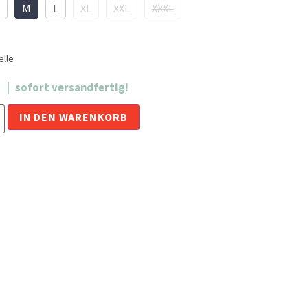
M
L
XL
XXL
XXXL
lle
sofort versandfertig!
Alternative:
IN DEN WARENKORB