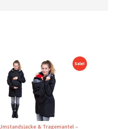
Sale!
 Umstandsjacke & Tragemantel –