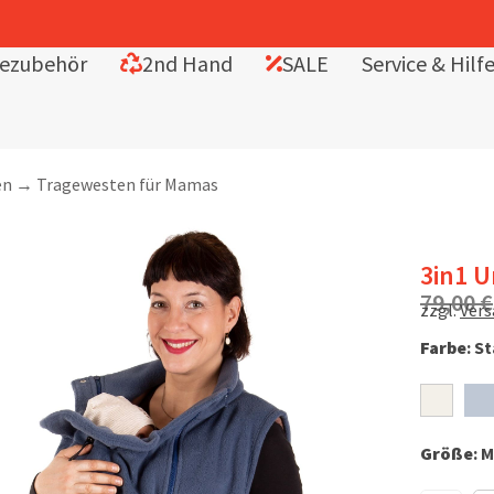
ezubehör
2nd Hand
SALE
Service & Hilf
en
→
Tragewesten für Mamas
3in1 
79,00
€
zzgl.
Ver
Farbe
:
St
Größe
:
M