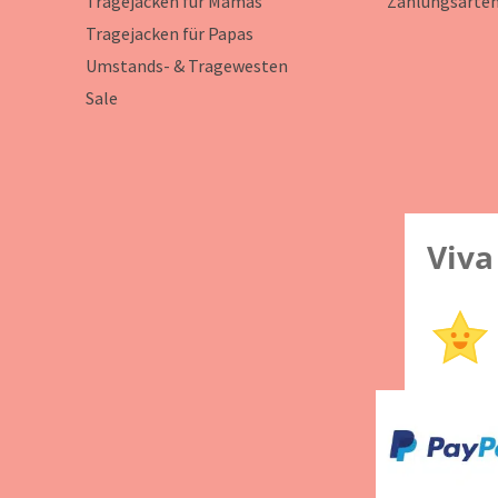
Tragejacken für Mamas
Zahlungsarte
Tragejacken für Papas
Umstands- & Tragewesten
Sale
Viva