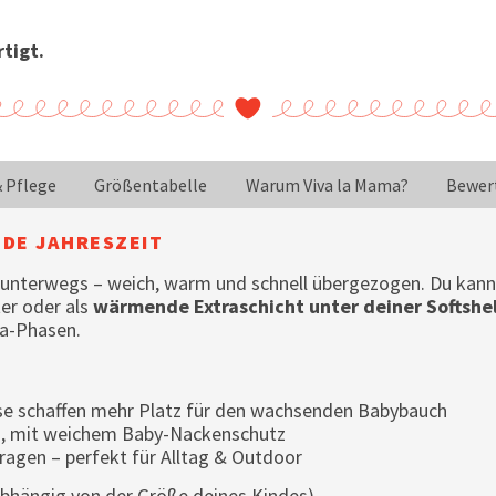
tigt.
& Pflege
Größentabelle
Warum Viva la Mama?
Bewer
EDE JAHRESZEIT
 unterwegs – weich, warm und schnell übergezogen. Du kann
er oder als
wärmende Extraschicht unter deiner Softshel
ma-Phasen.
sse schaffen mehr Platz für den wachsenden Babybauch
n, mit weichem Baby-Nackenschutz
ragen – perfekt für Alltag & Outdoor
(abhängig von der Größe deines Kindes).