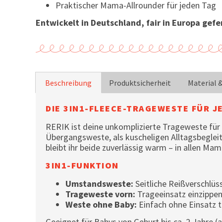
Praktischer Mama-Allrounder für jeden Tag
Entwickelt in Deutschland, fair in Europa gefer
Beschreibung
Produktsicherheit
Material 
DIE 3IN1-FLEECE-TRAGEWESTE FÜR J
RERIK ist deine unkomplizierte Trageweste für
Übergangsweste, als kuscheligen Alltagsbegleit
bleibt ihr beide zuverlässig warm – in allen Ma
3IN1-FUNKTION
Umstandsweste:
Seitliche Reißverschlü
Trageweste vorn:
Trageeinsatz einzippe
Weste ohne Baby:
Einfach ohne Einsatz t
Geeignet für Babys von Geburt bis ca. 2 Jahre 