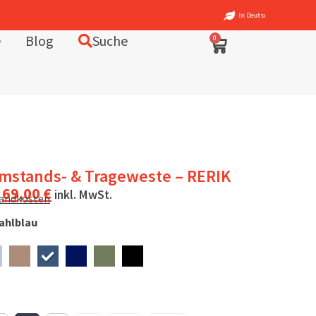
In Deutschland entworfen – fair in Europa produziert
e
Blog
Suche
0
Umstands- & Trageweste – RERIK
69,00
€
inkl. MwSt.
sandkosten
ahlblau