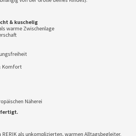
icht & kuschelig
 als warme Zwischenlage
erschaft
ngsfreiheit
& Komfort
uropäischen Näherei
fertigt.
 RERIK als unkomplizierten, warmen Alltagsbegleiter.