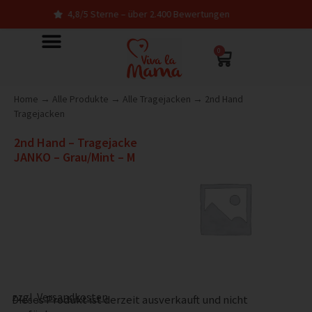
4,8/5 Sterne – über 2.400 Bewertungen
0
Home
→
Alle Produkte
→
Alle Tragejacken
→
2nd Hand
Tragejacken
2nd Hand – Tragejacke
JANKO – Grau/Mint – M
zzgl.
Versandkosten
Dieses Produkt ist derzeit ausverkauft und nicht