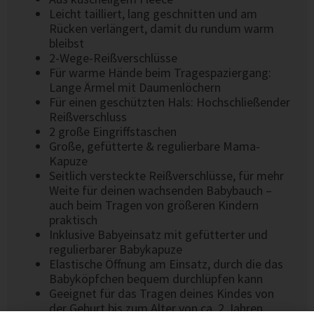
Leicht tailliert, lang geschnitten und am
Rücken verlängert, damit du rundum warm
bleibst
2-Wege-Reißverschlüsse
Für warme Hände beim Tragespaziergang:
Lange Ärmel mit Daumenlöchern
Für einen geschützten Hals: Hochschließender
Reißverschluss
2 große Eingriffstaschen
Große, gefütterte & regulierbare Mama-
Kapuze
Seitlich versteckte Reißverschlüsse, für mehr
Weite für deinen wachsenden Babybauch –
auch beim Tragen von größeren Kindern
praktisch
Inklusive Babyeinsatz mit gefütterter und
regulierbarer Babykapuze
Elastische Öffnung am Einsatz, durch die das
Babyköpfchen bequem durchlüpfen kann
Geeignet für das Tragen deines Kindes von
der Geburt bis zum Alter von ca. 2 Jahren