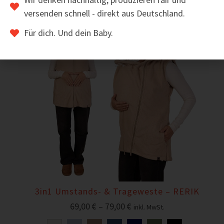
versenden schnell - direkt aus Deutschland.
Sale!
Für dich. Und dein Baby.
3in1 Umstands- & Trageweste – RERIK
69,00
€
–
79,00
€
inkl. MwSt.