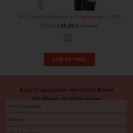
3in1 Umstandsjacke & Tragejacke – CLEO
119,00
€
69,00
€
inkl. MwSt.
ZUM ARTIKEL
Baby Tragejacken von Viva la Mama
Für Eltern, die Nähe lieben
Hilfe & Service
Shop
Gut zu wissen