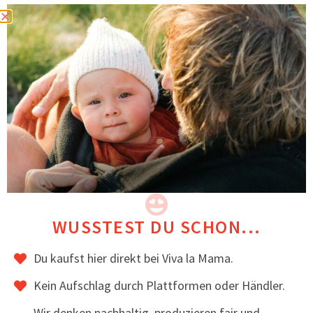
Die Weite des Einsatzes kann am Nacken
eingestellt werden – so passt du die Jacke auf
die Größe deines Kindes an
Ohne Trageeinsatz hast du eine gemütliche
Freizeitjacke
Eine kuschelige Jacke für den Übergang
Ideal für trockenes Frühlings- und
Herbstwetter
Im Winter auch zum Drunterziehen geeignet
Hochwertig verarbeitet
Original Viva la Mama Herzplakette auf der
Brust
Handgenäht mit
in der EU,
WUSSTEST DU SCHON...
Du kaufst hier direkt bei Viva la Mama.
Das könnte dir auch gefallen
Kein Aufschlag durch Plattformen oder Händler.
Wir denken nachhaltig, produzieren fair und