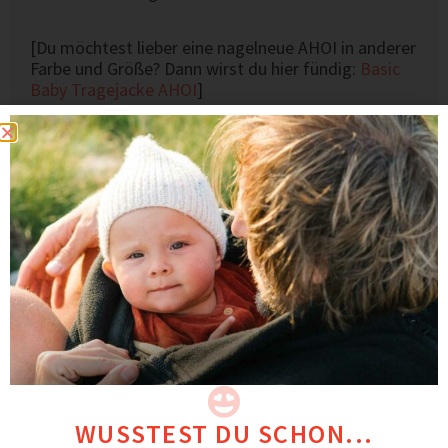
[Du möchtest lieber eine nagelneue AHOI in anderer
Farbe und Größe? Dann wirst du hier fündig:
Basic
Baby Tragejacke AHOI
]
Das könnte dir auch gefallen
WUSSTEST DU SCHON...