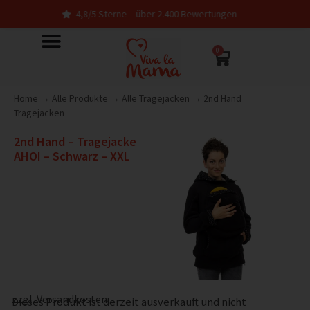
4,8/5 Sterne – über 2.400 Bewertungen
0
Home
→
Alle Produkte
→
Alle Tragejacken
→
2nd Hand
Tragejacken
2nd Hand – Tragejacke
AHOI – Schwarz – XXL
zzgl.
Versandkosten
Dieses Produkt ist derzeit ausverkauft und nicht