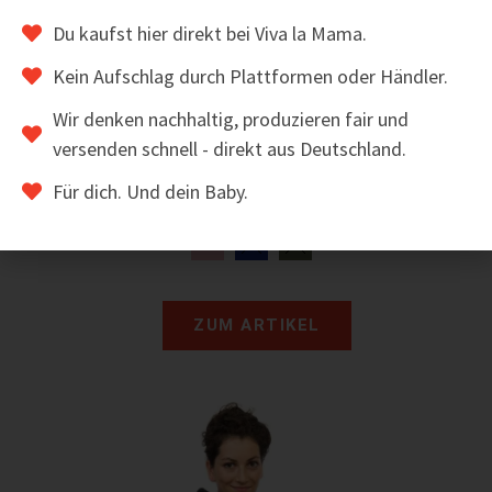
Du kaufst hier direkt bei Viva la Mama.
Kein Aufschlag durch Plattformen oder Händler.
Wir denken nachhaltig, produzieren fair und
versenden schnell - direkt aus Deutschland.
Baby-Booties aus Softshell
Für dich. Und dein Baby.
22,00
€
inkl. MwSt.
ZUM ARTIKEL