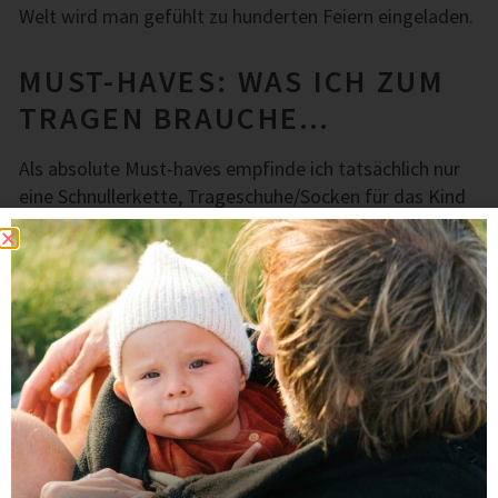
Welt wird man gefühlt zu hunderten Feiern eingeladen.
MUST-HAVES: WAS ICH ZUM
TRAGEN BRAUCHE…
Als absolute Must-haves empfinde ich tatsächlich nur
eine Schnullerkette, Trageschuhe/Socken für das Kind
und vor allem Kleidung und Trage die einem selbst
gefallen. Ich trage meine Viva la Mama Jacke immer
noch täglich und weine meinen Babytragen hinterher,
weil meine Kleine inzwischen nur noch selbst läuft.