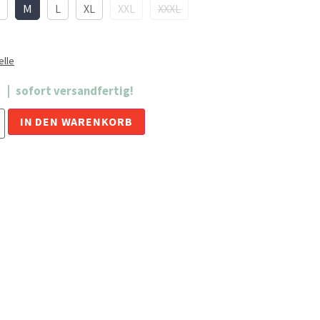
M
L
XL
XXL
XXXL
lle
sofort versandfertig!
Alternative:
IN DEN WARENKORB