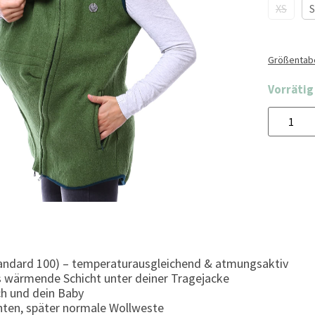
XS
S
Größentabe
Vorrätig
tandard 100) – temperaturausgleichend & atmungsaktiv
ls wärmende Schicht unter deiner Tragejacke
ch und dein Baby
nten, später normale Wollweste