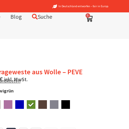
 Deutschland entworfen – fair in Europa produziert
e
Blog
Suche
0
rageweste aus Wolle – PEVE
€
inkl. MwSt.
sandkosten
wigrün