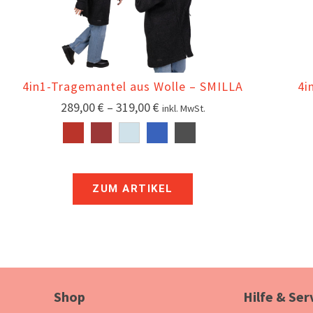
4in1-Tragemantel aus Wolle – SMILLA
4i
289,00
€
–
319,00
€
inkl. MwSt.
ZUM ARTIKEL
Shop
Hilfe & Ser