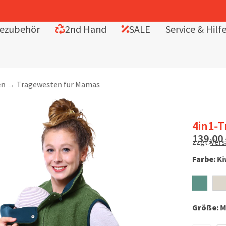
In
ezubehör
2nd Hand
SALE
Service & Hilf
en
→
Tragewesten für Mamas
4in1-T
139,00
zzgl.
Ver
Farbe
:
Ki
Größe
:
M