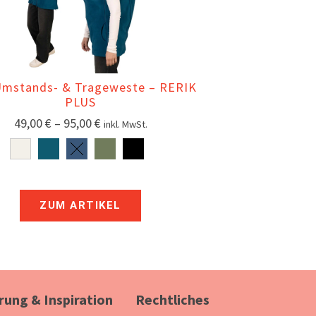
Umstands- & Trageweste – RERIK
PLUS
49,00
€
–
95,00
€
inkl. MwSt.
ZUM ARTIKEL
rung & Inspiration
Rechtliches