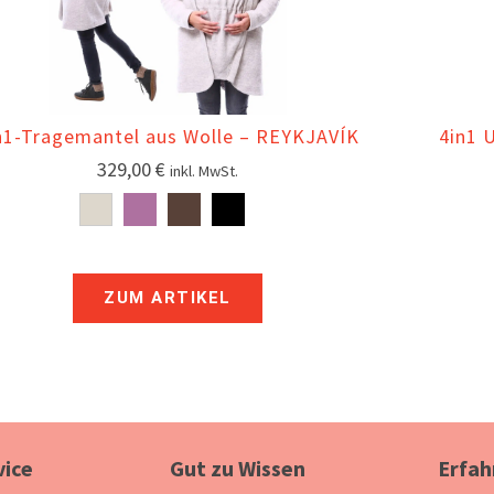
n1-Tragemantel aus Wolle – REYKJAVÍK
4in1 
329,00
€
inkl. MwSt.
ZUM ARTIKEL
vice
Gut zu Wissen
Erfah