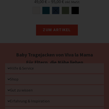
49,00
€
–
95,00
€
inkl. MwSt.
ZUM ARTIKEL
Baby Tragejacken von Viva la Mama
Für Eltern, die Nähe lieben
Hilfe & Service
Shop
Gut zu wissen
Erfahrung & Inspiration