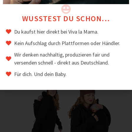
gefertigt.
BEWERTUNGEN
WUSSTEST DU SCHON...
⭐ Mamas schätzen an PEVE besonders, dass er als
Soloweste, aber auch als Layer unter Jacken super
Du kaufst hier direkt bei Viva la Mama.
funktioniert.
Kein Aufschlag durch Plattformen oder Händler.
Das könnte dir auch gefallen
Wir denken nachhaltig, produzieren fair und
versenden schnell - direkt aus Deutschland.
Für dich. Und dein Baby.