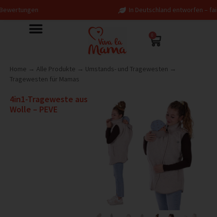
n
In Deutschland entworfen – fair in Europa 
0
Home
→
Alle Produkte
→
Umstands- und Tragewesten
→
Tragewesten für Mamas
4in1-Trageweste aus
Wolle – PEVE