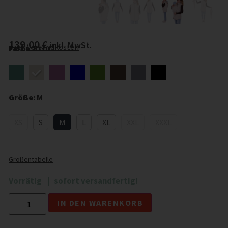
139,00
€
inkl. MwSt.
zzgl.
Versandkosten
Farbe
:
Ecru
Größe
:
M
XS
S
M
L
XL
XXL
XXXL
Größentabelle
Vorrätig
sofort versandfertig!
Alternative:
IN DEN WARENKORB