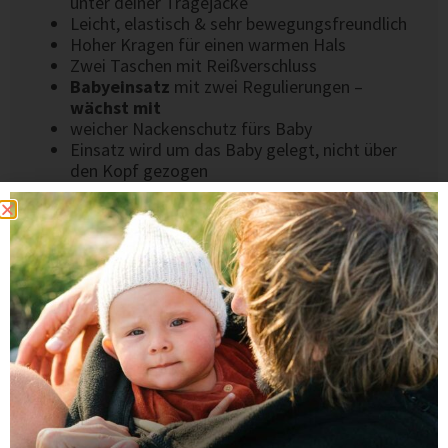
unter deiner Tragejacke
Leicht, elastisch & sehr bewegungsfreundlich
Hoher Kragen für einen warmen Hals
Zwei Taschen mit Reißverschluss
Babyeinsatz
mit zwei Regulierungen –
wächst mit
weicher Nackenschutz fürs Baby
Einsatz wird um das Baby gelegt, nicht über
den Kopf gezogen
Oben per Druckknopf schließbar
2-Wege-Reißverschlüsse
vorne & hinten
MATERIAL & VERARBEITUNG
100 % mulesingfreie Schurwolle (Öko-Tex
Standard 100 zertifiziert)
Natürliche Selbstreinigungseigenschaften – oft
reicht Lüften
Hochwertig verarbeitet & langlebig
Entwickelt in Deutschland, fair in Europa