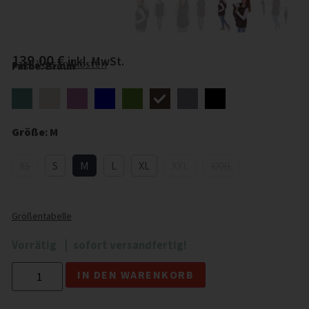
139,00
€
inkl. MwSt.
zzgl.
Versandkosten
Farbe
:
Braun
Größe
:
M
XS
S
M
L
XL
XXL
XXXL
Größentabelle
Vorrätig
sofort versandfertig!
Alternative:
IN DEN WARENKORB