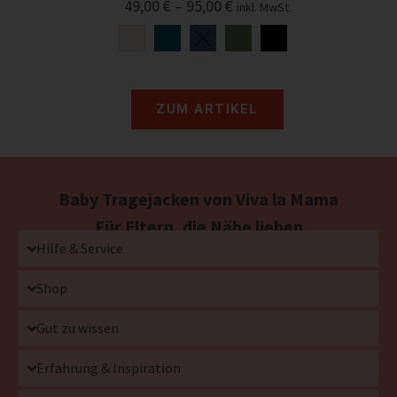
49,00
€
–
95,00
€
inkl. MwSt.
ZUM ARTIKEL
Baby Tragejacken von Viva la Mama
Für Eltern, die Nähe lieben
Hilfe & Service
Shop
Gut zu wissen
Erfahrung & Inspiration