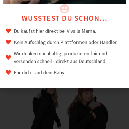
gefertigt.
BEWERTUNGEN
WUSSTEST DU SCHON...
⭐ Mamas schätzen an PEVE besonders, dass er als
Soloweste, aber auch als Layer unter Jacken super
Du kaufst hier direkt bei Viva la Mama.
funktioniert.
Kein Aufschlag durch Plattformen oder Händler.
Das könnte dir auch gefallen
Wir denken nachhaltig, produzieren fair und
versenden schnell - direkt aus Deutschland.
Für dich. Und dein Baby.