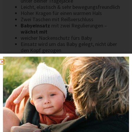
unter deiner Tragejacke
Leicht, elastisch & sehr bewegungsfreundlich
Hoher Kragen für einen warmen Hals
Zwei Taschen mit Reißverschluss
Babyeinsatz
mit zwei Regulierungen –
wächst mit
weicher Nackenschutz fürs Baby
Einsatz wird um das Baby gelegt, nicht über
den Kopf gezogen
Oben per Druckknopf schließbar
2-Wege-Reißverschlüsse
vorne & hinten
MATERIAL & VERARBEITUNG
100 % mulesingfreie Schurwolle (Öko-Tex
Standard 100 zertifiziert)
Natürliche Selbstreinigungseigenschaften – oft
reicht Lüften
Hochwertig verarbeitet & langlebig
Entwickelt in Deutschland, fair in Europa