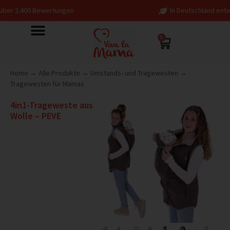
wertungen
In Deutschland entworfen – fair in
0
Home
→
Alle Produkte
→
Umstands- und Tragewesten
→
Tragewesten für Mamas
4in1-Trageweste aus
Wolle – PEVE