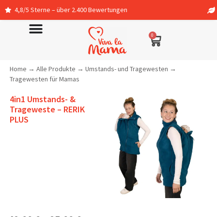
rne – über 2.400 Bewertungen
In Deutschland 
0
Home
→
Alle Produkte
→
Umstands- und Tragewesten
→
Tragewesten für Mamas
4in1 Umstands- &
Trageweste – RERIK
PLUS