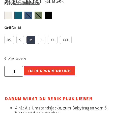
49,00
€
–
95,00
€
inkl. MwSt.
zzgl.
Versandkosten
Farbe
:
No selection
Größe
:
M
XS
S
M
L
XL
XXL
Größentabelle
Alternative:
IN DEN WARENKORB
DARUM WIRST DU RERIK PLUS LIEBEN
4in1: Als Umstandsjacke, zum Babytragen vorn &