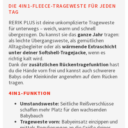
DIE 4IN1-FLEECE-TRAGEWESTE FÜR JEDEN
TAG
RERIK PLUS ist deine unkomplizierte Trageweste
für unterwegs – weich, warm und schnell
übergezogen. Du kannst sie das
ganze Jahr
tragen:
als leichte Übergangsweste, als gemütlichen
Alltagsbegleiter oder als
wärmende Extraschicht
unter deiner Softshell-Tragejacke
, wenn es
richtig kalt wird.
Dank der
zusätzlichen Rückentragefunktion
hast
du die Hände vorn frei und kannst auch schwerere
Babys oder Kleinkinder angenehm auf dem Rücken
tragen.
4IN1-FUNKTION
Umstandsweste:
Seitliche Reißverschlüsse
schaffen mehr Platz für den wachsenden
Babybauch
Trageweste vorn:
Babyeinsatz einzippen und
mittels Regulierungen an die Größe deines