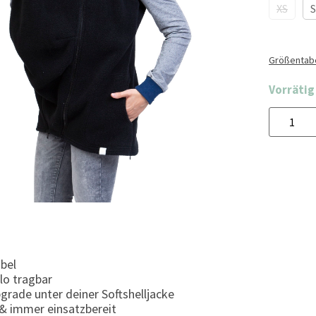
XS
S
Größentabe
Vorrätig
ibel
lo tragbar
grade unter deiner Softshelljacke
 & immer einsatzbereit