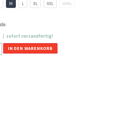
M
L
XL
XXL
XXXL
lle
sofort versandfertig!
Alternative:
IN DEN WARENKORB