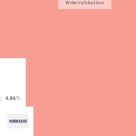
Widerrufsbutton
g:
4.84
/5