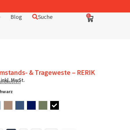
In Deutschlan
e
Blog
Suche
0
Umstands- & Trageweste – RERIK
inkl. MwSt.
sandkosten
hwarz