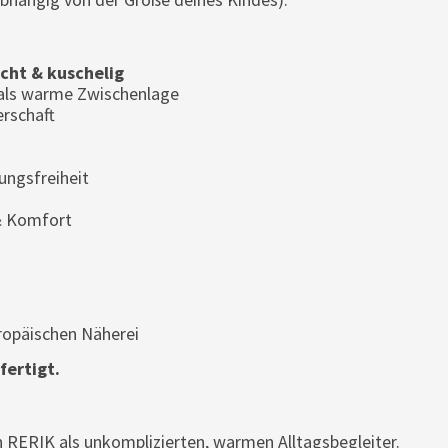
icht & kuschelig
 als warme Zwischenlage
erschaft
ngsfreiheit
& Komfort
uropäischen Näherei
fertigt.
 RERIK als unkomplizierten, warmen Alltagsbegleiter.