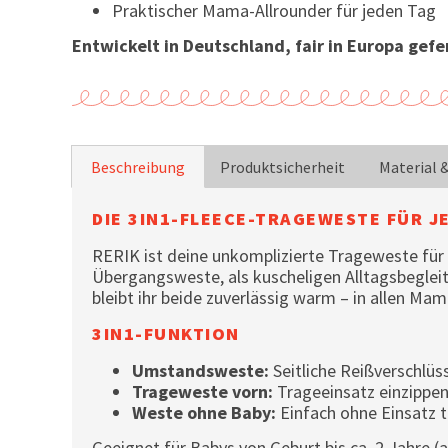
Praktischer Mama-Allrounder für jeden Tag
Entwickelt in Deutschland, fair in Europa gefer
Beschreibung
Produktsicherheit
Material 
DIE 3IN1-FLEECE-TRAGEWESTE FÜR J
RERIK ist deine unkomplizierte Trageweste für
Übergangsweste, als kuscheligen Alltagsbegleit
bleibt ihr beide zuverlässig warm – in allen Ma
3IN1-FUNKTION
Umstandsweste:
Seitliche Reißverschlü
Trageweste vorn:
Trageeinsatz einzippe
Weste ohne Baby:
Einfach ohne Einsatz t
Geeignet für Babys von Geburt bis ca. 2 Jahre 