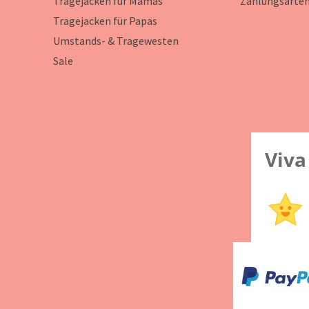
Tragejacken für Mamas
Zahlungsarte
Tragejacken für Papas
Umstands- & Tragewesten
Sale
Viva