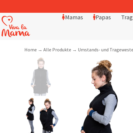
4,8/5 Sterne – über 2.400 Bewertungen
Mamas
Papas
Trag
Home
→
Alle Produkte
→
Umstands- und Tragewest