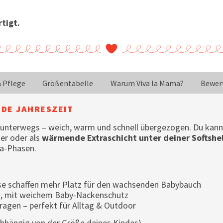
tigt.
& Pflege
Größentabelle
Warum Viva la Mama?
Bewer
EDE JAHRESZEIT
 unterwegs – weich, warm und schnell übergezogen. Du kann
er oder als
wärmende Extraschicht unter deiner Softshel
ma-Phasen.
sse schaffen mehr Platz für den wachsenden Babybauch
n, mit weichem Baby-Nackenschutz
ragen – perfekt für Alltag & Outdoor
(abhängig von der Größe deines Kindes).