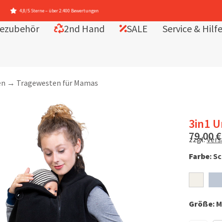
ezubehör
2nd Hand
SALE
Service & Hilf
en
→
Tragewesten für Mamas
3in1 
79,00
€
zzgl.
Ver
Farbe
:
Sc
Größe
:
M