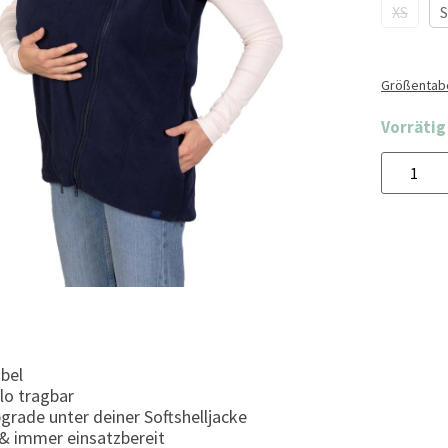
XS
S
Größentabe
Vorrätig
ibel
lo tragbar
grade unter deiner Softshelljacke
 & immer einsatzbereit