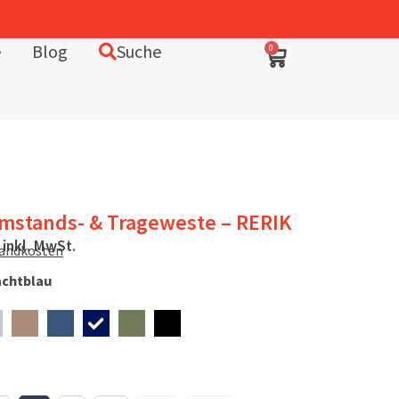
In Deutschland entworfen – fair in Europa produziert
e
Blog
Suche
0
Umstands- & Trageweste – RERIK
inkl. MwSt.
sandkosten
chtblau