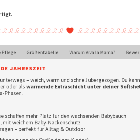
tigt.
& Pflege
Größentabelle
Warum Viva la Mama?
Bewer
EDE JAHRESZEIT
 unterwegs – weich, warm und schnell übergezogen. Du kann
er oder als
wärmende Extraschicht unter deiner Softshel
ma-Phasen.
sse schaffen mehr Platz für den wachsenden Babybauch
n, mit weichem Baby-Nackenschutz
ragen – perfekt für Alltag & Outdoor
(abhängig von der Größe deines Kindes).