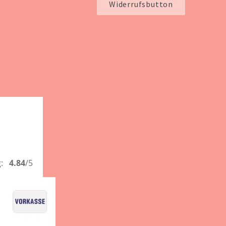
Widerrufsbutton
g:
4.84
/5