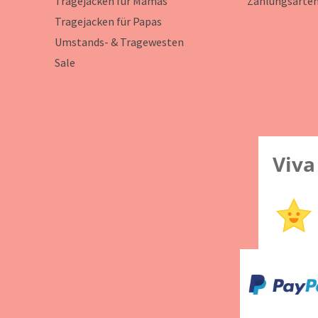
Tragejacken für Mamas
Zahlungsarte
Tragejacken für Papas
Umstands- & Tragewesten
Sale
Viva