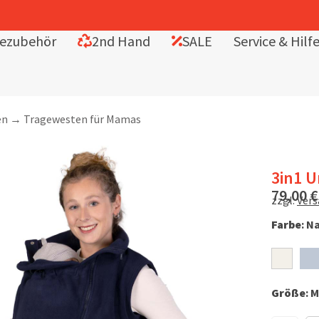
ezubehör
2nd Hand
SALE
Service & Hilf
en
→
Tragewesten für Mamas
3in1 
79,00
€
zzgl.
Ver
Farbe
:
Na
Größe
:
M