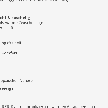
icht & kuschelig
 als warme Zwischenlage
erschaft
ngsfreiheit
& Komfort
uropäischen Näherei
fertigt.
 RERIK als unkomplizierten, warmen Alltagsbegleiter.