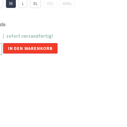
M
L
XL
XXL
XXXL
lle
sofort versandfertig!
Alternative:
IN DEN WARENKORB