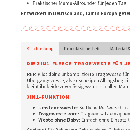
Praktischer Mama-Allrounder für jeden Tag
Entwickelt in Deutschland, fair in Europa gefer
Beschreibung
Produktsicherheit
Material 
DIE 3IN1-FLEECE-TRAGEWESTE FÜR J
RERIK ist deine unkomplizierte Trageweste für
Übergangsweste, als kuscheligen Alltagsbegleit
bleibt ihr beide zuverlässig warm – in allen Ma
3IN1-FUNKTION
Umstandsweste:
Seitliche Reißverschlü
Trageweste vorn:
Trageeinsatz einzippe
Weste ohne Baby:
Einfach ohne Einsatz t
Geeignet für Babys von Geburt bis ca. 2 Jahre 