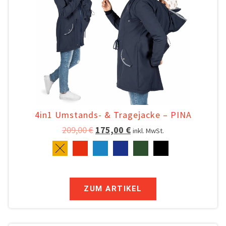
4in1 Umstands- & Tragejacke – PINA
209,00
€
175,00
€
inkl. MwSt.
ZUM ARTIKEL