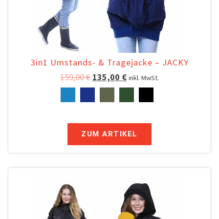
3in1 Umstands- & Tragejacke – JACKY
159,00
€
135,00
€
inkl. MwSt.
ZUM ARTIKEL