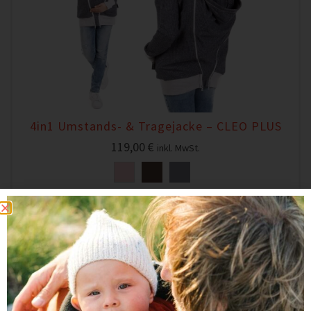
4in1 Umstands- & Tragejacke – CLEO PLUS
119,00
€
inkl. MwSt.
ZUM ARTIKEL