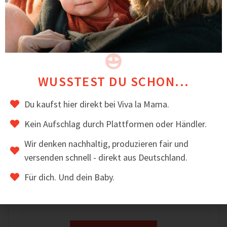
WUSSTEST DU SCHON...
Du kaufst hier direkt bei Viva la Mama.
Kein Aufschlag durch Plattformen oder Händler.
Wir denken nachhaltig, produzieren fair und
4in1 Umstands- & Tragejacke – VALENTIN
versenden schnell - direkt aus Deutschland.
PLUS
189,00
€
–
229,00
€
inkl. MwSt.
Für dich. Und dein Baby.