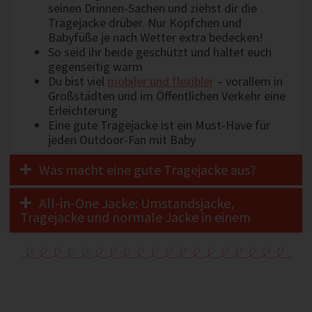
seinen Drinnen-Sachen und ziehst dir die
Tragejacke drüber. Nur Köpfchen und
Babyfüße je nach Wetter extra bedecken!
So seid ihr beide geschützt und haltet euch
gegenseitig warm
Du bist viel
mobiler und flexibler
– vorallem in
Großstädten und im Öffentlichen Verkehr eine
Erleichterung
Eine gute Tragejacke ist ein Must-Have für
jeden Outdoor-Fan mit Baby
Was macht eine gute Tragejacke aus?
All-in-One Jacke: Umstandsjacke,
Tragejacke und normale Jacke in einem