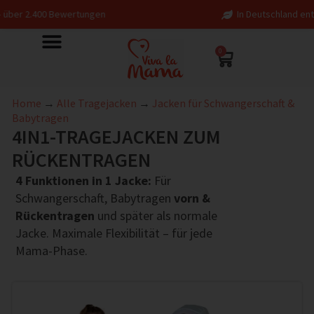
In Deutschland entworfen – fair in Europa p
0
Home
→
Alle Tragejacken
→
Jacken für Schwangerschaft &
Babytragen
4IN1-TRAGEJACKEN ZUM
RÜCKENTRAGEN
4 Funktionen in 1 Jacke:
Für
Schwangerschaft, Babytragen
vorn &
Rückentragen
und später als normale
Jacke. Maximale Flexibilität – für jede
Mama-Phase.