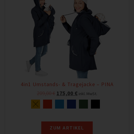
4in1 Umstands- & Tragejacke – PINA
209,00
€
175,00
€
inkl. MwSt.
ZUM ARTIKEL