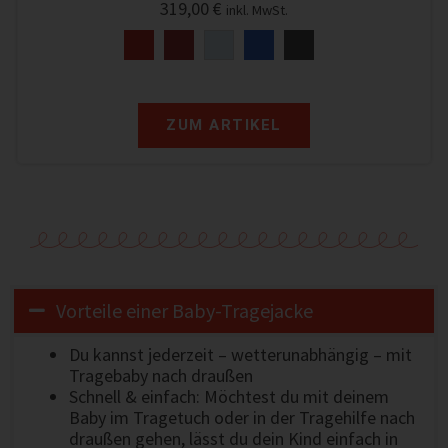
319,00
€
inkl. MwSt.
ZUM ARTIKEL
Vorteile einer Baby-Tragejacke
Du kannst jederzeit – wetterunabhängig – mit
Tragebaby nach draußen
Schnell & einfach: Möchtest du mit deinem
Baby im Tragetuch oder in der Tragehilfe nach
draußen gehen, lässt du dein Kind einfach in